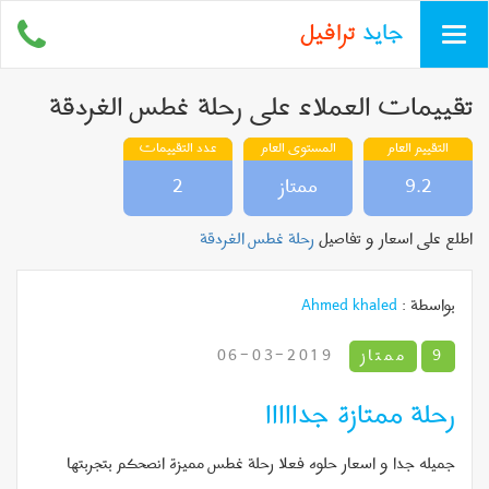
جايد
ترافيل
Toggle
navigation
تقييمات العملاء على رحلة غطس الغردقة
التقييم العام
المستوى العام
عدد التقييمات
9.2
ممتاز
2
اطلع على اسعار و تفاصيل
رحلة غطس الغردقة
بواسطة :
Ahmed khaled
9
ممتاز
2019-03-06
رحلة ممتازة جدااااا
جميله جدا و اسعار حلوه فعلا رحلة غطس مميزة انصحكم بتجربتها