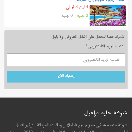
4 ايام 3 ليالى
0 جنيه
0 جنيه
اشترك معنا لتحصل على افضل العروض اولا باول
اكتب البريد الالكترونى *
إشترك الأن
شركة جايد ترافيل
شركة متخصصه فى حجز جميع فنادق و رحلات الغردقة . توفير افضل