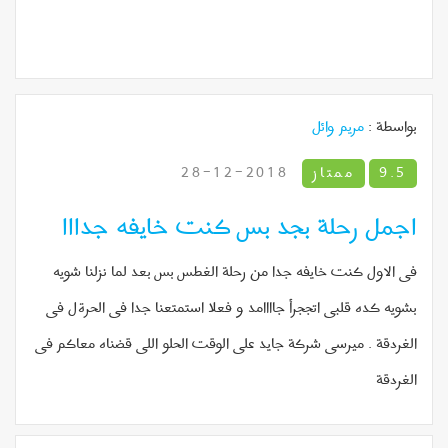
بواسطة :
مريم وائل
9.5
ممتاز
2018-12-28
اجمل رحلة بجد بس كنت خايفه جدااا
فى الاول كنت خايفه جدا من رحلة الغطس بس بعد لما نزلنا شويه
بشويه كده قلبى اتججرأ جاااامد و فعلا استمتعنا جدا فى الحرةل فى
الغردقة . ميرسى شركة جايد على الوقت الحلو اللى قضناه معاكم فى
الغردقة