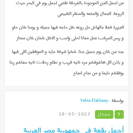
من اجمل الجزر الموجودة بالغردقة تقضي اجمل يوم في البحر حيث
الروعة. الجمال والمتعه والمنظر الطبيعي
الجزيرة فعلا مالهاش حل روعه كل حاجه فيها جميله و يومنا كان حلو
و ريس المركب عمل معانا احلى واجب و الاكل كمان كان ممتاز
بجد من كان يوم جميل جدا. شكرا شركة جايد و الموظفين اللى فيها
و باذن الل هاشوفكم مره تانيه قريب و نطلع رحلات تانيه معاكم ربنا
يوفقكم دايما و من نجاح لنجاح
بواسطة :
Yehia Elahlawy
9
ممتاز
2023-05-28
أجمل بقعة في جمهورية مصر العربية